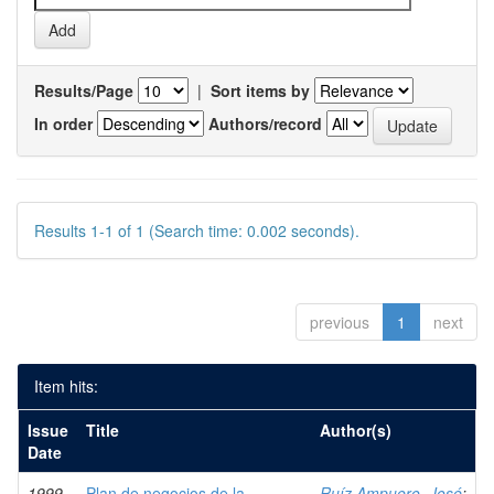
Results/Page
|
Sort items by
In order
Authors/record
Results 1-1 of 1 (Search time: 0.002 seconds).
previous
1
next
Item hits:
Issue
Title
Author(s)
Date
1999-
Plan de negocios de la
Ruíz Ampuero, José
;