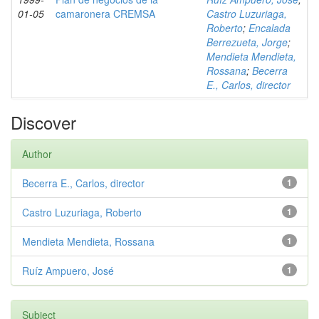
01-05
camaronera CREMSA
Castro Luzuriaga,
Roberto
;
Encalada
Berrezueta, Jorge
;
Mendieta Mendieta,
Rossana
;
Becerra
E., Carlos, director
Discover
Author
Becerra E., Carlos, director
1
Castro Luzuriaga, Roberto
1
Mendieta Mendieta, Rossana
1
Ruíz Ampuero, José
1
Subject