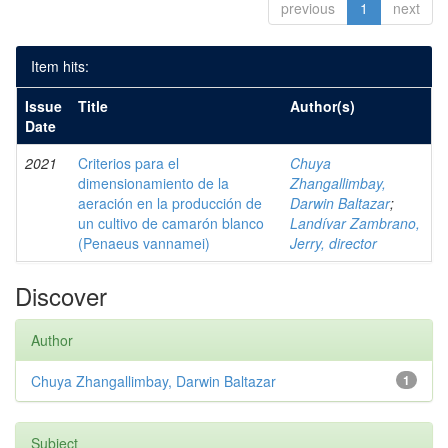
previous
1
next
Item hits:
Issue
Title
Author(s)
Date
2021
Criterios para el
Chuya
dimensionamiento de la
Zhangallimbay,
aeración en la producción de
Darwin Baltazar
;
un cultivo de camarón blanco
Landívar Zambrano,
(Penaeus vannamei)
Jerry, director
Discover
Author
Chuya Zhangallimbay, Darwin Baltazar
1
Subject