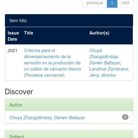
previous
1
next
Item hits:
Issue
Title
Author(s)
Date
2021
Criterios para el
Chuya
dimensionamiento de la
Zhangallimbay,
aeración en la producción de
Darwin Baltazar
;
un cultivo de camarón blanco
Landívar Zambrano,
(Penaeus vannamei)
Jerry, director
Discover
Author
Chuya Zhangallimbay, Darwin Baltazar
1
Subject