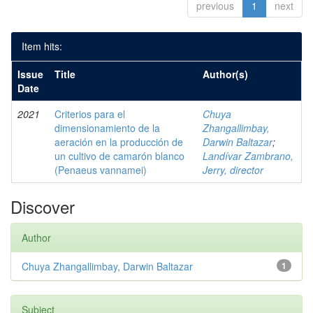
previous
1
next
Item hits:
Issue
Title
Author(s)
Date
2021
Criterios para el
Chuya
dimensionamiento de la
Zhangallimbay,
aeración en la producción de
Darwin Baltazar
;
un cultivo de camarón blanco
Landívar Zambrano,
(Penaeus vannamei)
Jerry, director
Discover
Author
Chuya Zhangallimbay, Darwin Baltazar
1
Subject