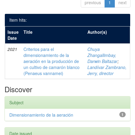
previous
1
next
Item hits:
Issue
Title
Author(s)
Date
2021
Criterios para el
Chuya
dimensionamiento de la
Zhangallimbay,
aeración en la producción de
Darwin Baltazar
;
un cultivo de camarón blanco
Landívar Zambrano,
(Penaeus vannamei)
Jerry, director
Discover
Subject
Dimensionamiento de la aeración
1
Date issued