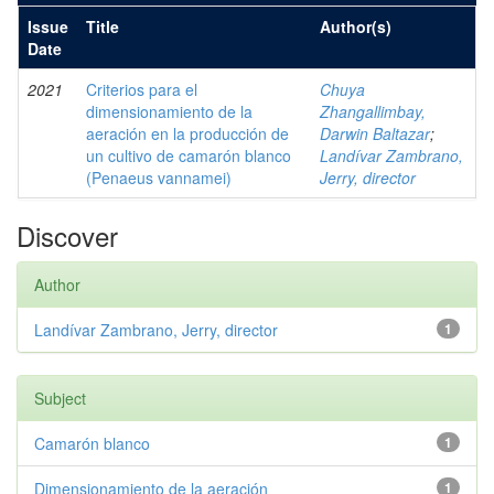
Issue
Title
Author(s)
Date
2021
Criterios para el
Chuya
dimensionamiento de la
Zhangallimbay,
aeración en la producción de
Darwin Baltazar
;
un cultivo de camarón blanco
Landívar Zambrano,
(Penaeus vannamei)
Jerry, director
Discover
Author
Landívar Zambrano, Jerry, director
1
Subject
Camarón blanco
1
Dimensionamiento de la aeración
1