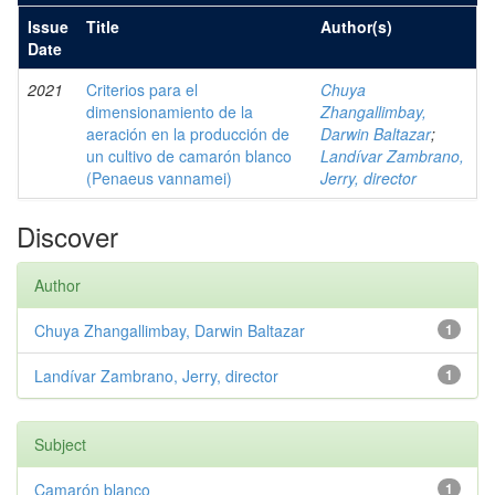
Issue
Title
Author(s)
Date
2021
Criterios para el
Chuya
dimensionamiento de la
Zhangallimbay,
aeración en la producción de
Darwin Baltazar
;
un cultivo de camarón blanco
Landívar Zambrano,
(Penaeus vannamei)
Jerry, director
Discover
Author
Chuya Zhangallimbay, Darwin Baltazar
1
Landívar Zambrano, Jerry, director
1
Subject
Camarón blanco
1