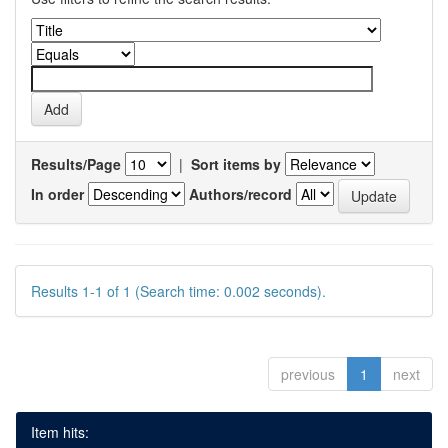
Results/Page
|
Sort items by
In order
Authors/record
Results 1-1 of 1 (Search time: 0.002 seconds).
previous
1
next
Item hits: