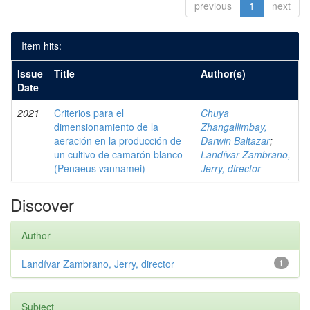
previous
1
next
Item hits:
Issue
Title
Author(s)
Date
2021
Criterios para el
Chuya
dimensionamiento de la
Zhangallimbay,
aeración en la producción de
Darwin Baltazar
;
un cultivo de camarón blanco
Landívar Zambrano,
(Penaeus vannamei)
Jerry, director
Discover
Author
Landívar Zambrano, Jerry, director
1
Subject