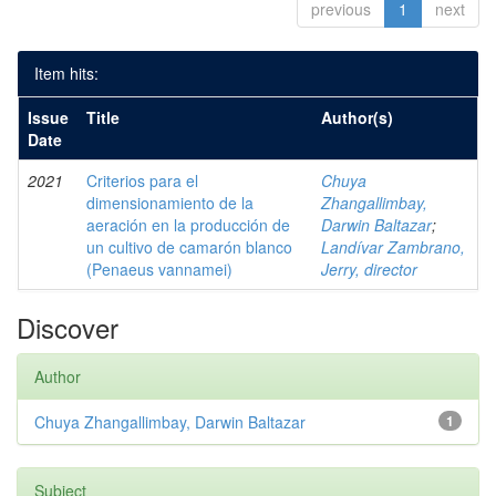
previous
1
next
Item hits:
Issue
Title
Author(s)
Date
2021
Criterios para el
Chuya
dimensionamiento de la
Zhangallimbay,
aeración en la producción de
Darwin Baltazar
;
un cultivo de camarón blanco
Landívar Zambrano,
(Penaeus vannamei)
Jerry, director
Discover
Author
Chuya Zhangallimbay, Darwin Baltazar
1
Subject