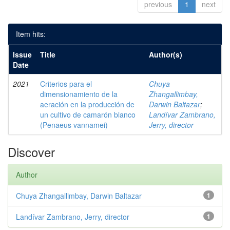
previous
1
next
Item hits:
Issue
Title
Author(s)
Date
2021
Criterios para el
Chuya
dimensionamiento de la
Zhangallimbay,
aeración en la producción de
Darwin Baltazar
;
un cultivo de camarón blanco
Landívar Zambrano,
(Penaeus vannamei)
Jerry, director
Discover
Author
Chuya Zhangallimbay, Darwin Baltazar
1
Landívar Zambrano, Jerry, director
1