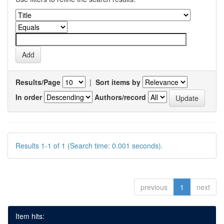
Results/Page
|
Sort items by
In order
Authors/record
Results 1-1 of 1 (Search time: 0.001 seconds).
previous
1
next
Item hits: