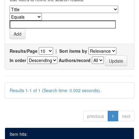
Results/Page
|
Sort items by
In order
Authors/record
Results 1-1 of 1 (Search time: 0.002 seconds).
previous
1
next
Item hits: