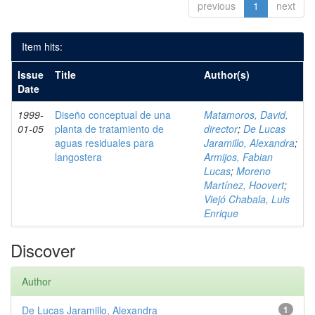
previous
1
next
Item hits:
Issue
Title
Author(s)
Date
1999-
Diseño conceptual de una
Matamoros, David,
01-05
planta de tratamiento de
director
;
De Lucas
aguas residuales para
Jaramillo, Alexandra
;
langostera
Armijos, Fabian
Lucas
;
Moreno
Martínez, Hoovert
;
Viejó Chabala, Luis
Enrique
Discover
Author
De Lucas Jaramillo, Alexandra
1