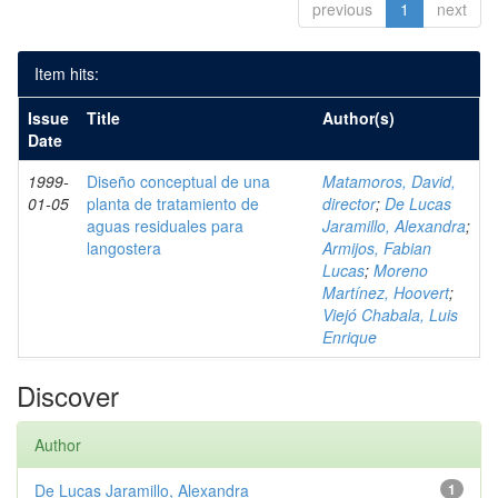
previous
1
next
Item hits:
Issue
Title
Author(s)
Date
1999-
Diseño conceptual de una
Matamoros, David,
01-05
planta de tratamiento de
director
;
De Lucas
aguas residuales para
Jaramillo, Alexandra
;
langostera
Armijos, Fabian
Lucas
;
Moreno
Martínez, Hoovert
;
Viejó Chabala, Luis
Enrique
Discover
Author
De Lucas Jaramillo, Alexandra
1