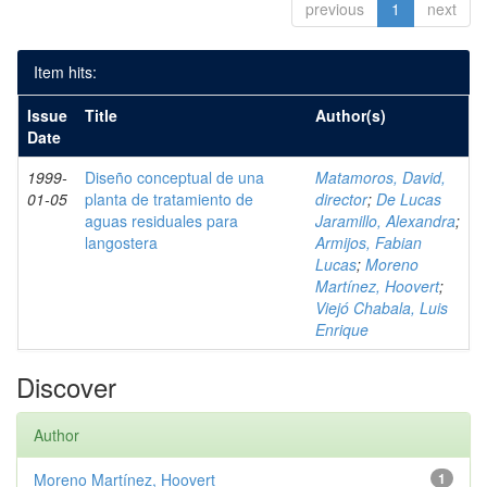
previous
1
next
Item hits:
Issue
Title
Author(s)
Date
1999-
Diseño conceptual de una
Matamoros, David,
01-05
planta de tratamiento de
director
;
De Lucas
aguas residuales para
Jaramillo, Alexandra
;
langostera
Armijos, Fabian
Lucas
;
Moreno
Martínez, Hoovert
;
Viejó Chabala, Luis
Enrique
Discover
Author
Moreno Martínez, Hoovert
1