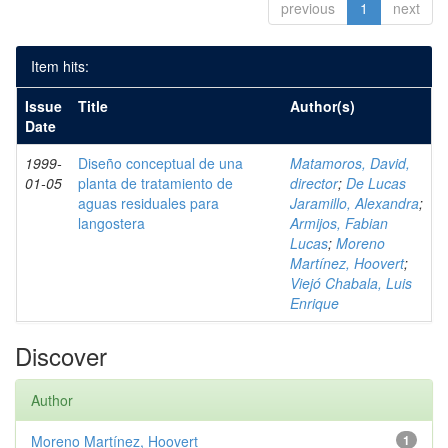
previous
1
next
Item hits:
Issue
Title
Author(s)
Date
1999-
Diseño conceptual de una
Matamoros, David,
01-05
planta de tratamiento de
director
;
De Lucas
aguas residuales para
Jaramillo, Alexandra
;
langostera
Armijos, Fabian
Lucas
;
Moreno
Martínez, Hoovert
;
Viejó Chabala, Luis
Enrique
Discover
Author
Moreno Martínez, Hoovert
1