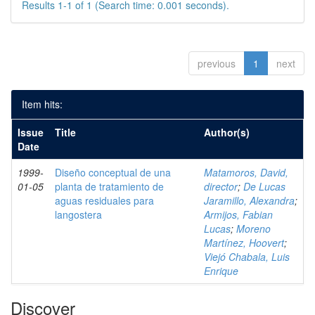
Results 1-1 of 1 (Search time: 0.001 seconds).
previous
1
next
Item hits:
Issue
Title
Author(s)
Date
1999-
Diseño conceptual de una
Matamoros, David,
01-05
planta de tratamiento de
director
;
De Lucas
aguas residuales para
Jaramillo, Alexandra
;
langostera
Armijos, Fabian
Lucas
;
Moreno
Martínez, Hoovert
;
Viejó Chabala, Luis
Enrique
Discover