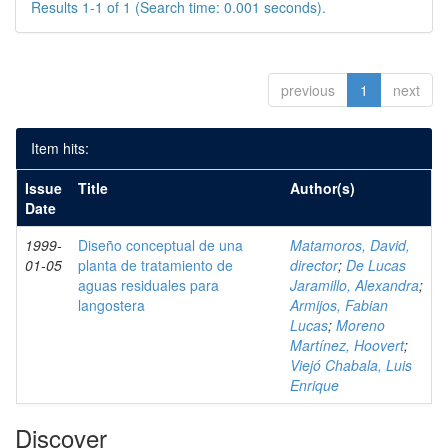
Results 1-1 of 1 (Search time: 0.001 seconds).
previous
1
next
Item hits:
Issue
Title
Author(s)
Date
1999-
Diseño conceptual de una
Matamoros, David,
01-05
planta de tratamiento de
director
;
De Lucas
aguas residuales para
Jaramillo, Alexandra
;
langostera
Armijos, Fabian
Lucas
;
Moreno
Martínez, Hoovert
;
Viejó Chabala, Luis
Enrique
Discover