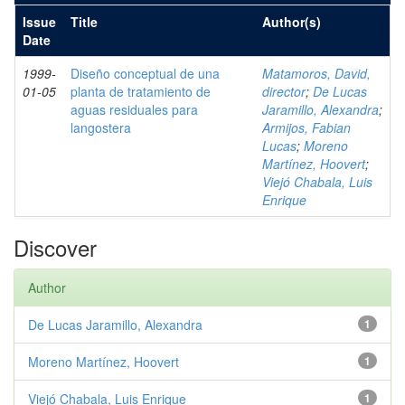
Issue
Title
Author(s)
Date
1999-
Diseño conceptual de una
Matamoros, David,
01-05
planta de tratamiento de
director
;
De Lucas
aguas residuales para
Jaramillo, Alexandra
;
langostera
Armijos, Fabian
Lucas
;
Moreno
Martínez, Hoovert
;
Viejó Chabala, Luis
Enrique
Discover
Author
De Lucas Jaramillo, Alexandra
1
Moreno Martínez, Hoovert
1
Viejó Chabala, Luis Enrique
1