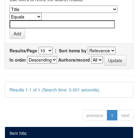
Results/Page
|
Sort items by
In order
Authors/record
Results 1-1 of 1 (Search time: 0.001 seconds).
previous
1
next
Item hits: