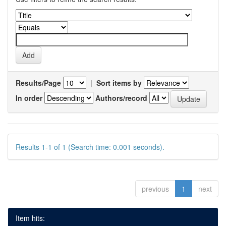
Results/Page
|
Sort items by
In order
Authors/record
Results 1-1 of 1 (Search time: 0.001 seconds).
previous
1
next
Item hits: