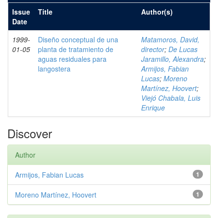
Issue
Title
Author(s)
Date
1999-
Diseño conceptual de una
Matamoros, David,
01-05
planta de tratamiento de
director
;
De Lucas
aguas residuales para
Jaramillo, Alexandra
;
langostera
Armijos, Fabian
Lucas
;
Moreno
Martínez, Hoovert
;
Viejó Chabala, Luis
Enrique
Discover
Author
Armijos, Fabian Lucas
1
Moreno Martínez, Hoovert
1