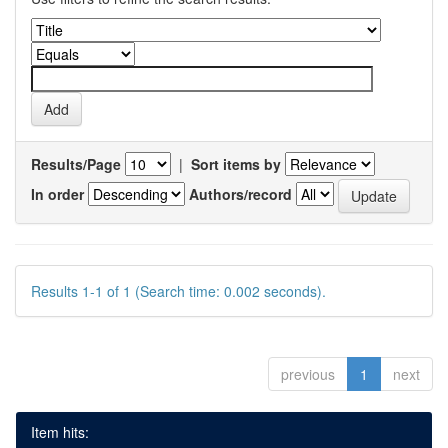
Results/Page
|
Sort items by
In order
Authors/record
Results 1-1 of 1 (Search time: 0.002 seconds).
previous
1
next
Item hits: