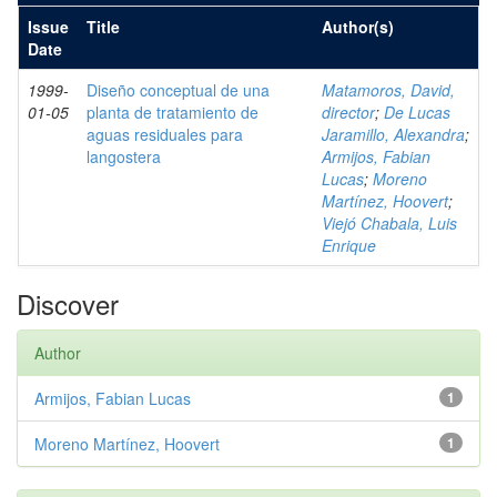
Issue
Title
Author(s)
Date
1999-
Diseño conceptual de una
Matamoros, David,
01-05
planta de tratamiento de
director
;
De Lucas
aguas residuales para
Jaramillo, Alexandra
;
langostera
Armijos, Fabian
Lucas
;
Moreno
Martínez, Hoovert
;
Viejó Chabala, Luis
Enrique
Discover
Author
Armijos, Fabian Lucas
1
Moreno Martínez, Hoovert
1