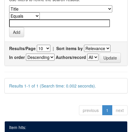
Results/Page
|
Sort items by
In order
Authors/record
Results 1-1 of 1 (Search time: 0.002 seconds).
previous
1
next
Item hits: