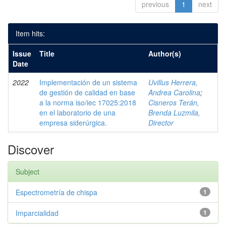
previous
1
next
Item hits:
Issue
Title
Author(s)
Date
2022
Implementación de un sistema
Uvillus Herrera,
de gestión de calidad en base
Andrea Carolina
;
a la norma iso/iec 17025:2018
Cisneros Terán,
en el laboratorio de una
Brenda Luzmila,
empresa siderúrgica.
Director
Discover
Subject
Espectrometría de chispa
1
Imparcialidad
1