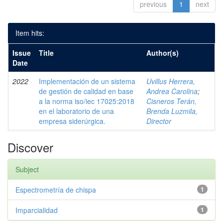
previous
1
next
Item hits:
Issue
Title
Author(s)
Date
2022
Implementación de un sistema
Uvillus Herrera,
de gestión de calidad en base
Andrea Carolina
;
a la norma iso/iec 17025:2018
Cisneros Terán,
en el laboratorio de una
Brenda Luzmila,
empresa siderúrgica.
Director
Discover
Subject
Espectrometría de chispa
1
Imparcialidad
1