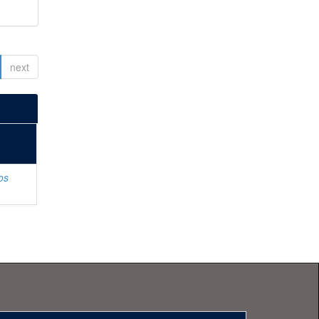
next
os