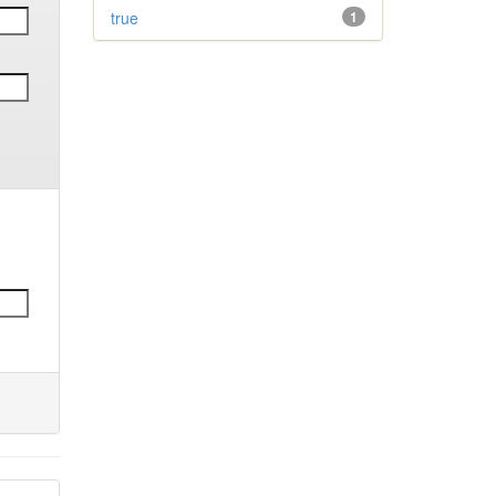
true
1