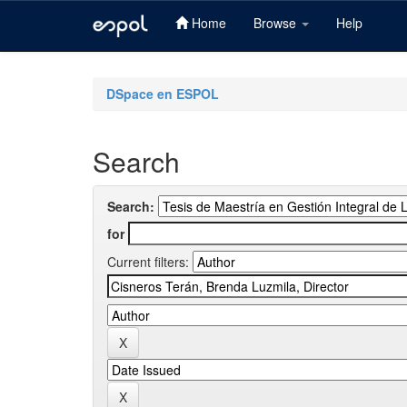
Home
Browse
Help
Skip
navigation
DSpace en ESPOL
Search
Search:
for
Current filters: