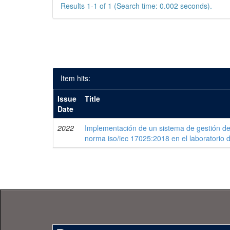
Results 1-1 of 1 (Search time: 0.002 seconds).
Item hits:
Issue
Title
Date
2022
Implementación de un sistema de gestión de
norma iso/iec 17025:2018 en el laboratorio 