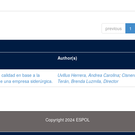
previous
1
Author(s)
 calidad en base a la
Uvillus Herrera, Andrea Carolina
;
Cisner
de una empresa siderúrgica.
Terán, Brenda Luzmila, Director
Copyright 2024 ESPOL