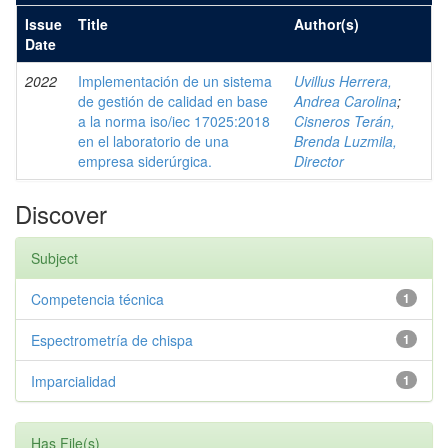
Issue
Title
Author(s)
Date
2022
Implementación de un sistema
Uvillus Herrera,
de gestión de calidad en base
Andrea Carolina
;
a la norma iso/iec 17025:2018
Cisneros Terán,
en el laboratorio de una
Brenda Luzmila,
empresa siderúrgica.
Director
Discover
Subject
Competencia técnica
1
Espectrometría de chispa
1
Imparcialidad
1
Has File(s)