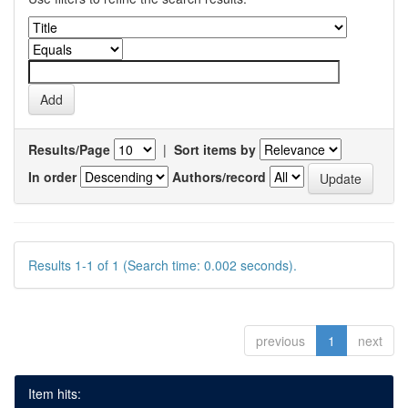
Results/Page
|
Sort items by
In order
Authors/record
Results 1-1 of 1 (Search time: 0.002 seconds).
previous
1
next
Item hits: