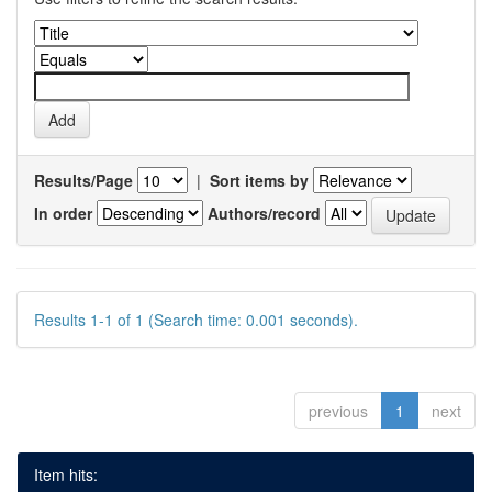
Results/Page
|
Sort items by
In order
Authors/record
Results 1-1 of 1 (Search time: 0.001 seconds).
previous
1
next
Item hits: