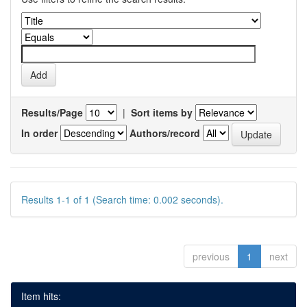
Results/Page
|
Sort items by
In order
Authors/record
Results 1-1 of 1 (Search time: 0.002 seconds).
previous
1
next
Item hits: