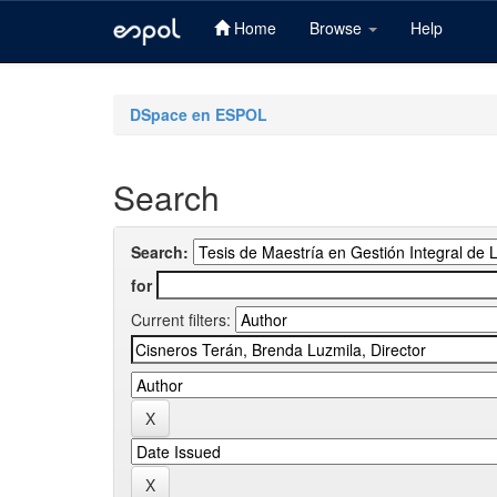
Home
Browse
Help
Skip
navigation
DSpace en ESPOL
Search
Search:
for
Current filters: