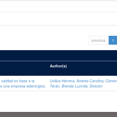
previous
1
Author(s)
 calidad en base a la
Uvillus Herrera, Andrea Carolina
;
Cisner
de una empresa siderúrgica.
Terán, Brenda Luzmila, Director