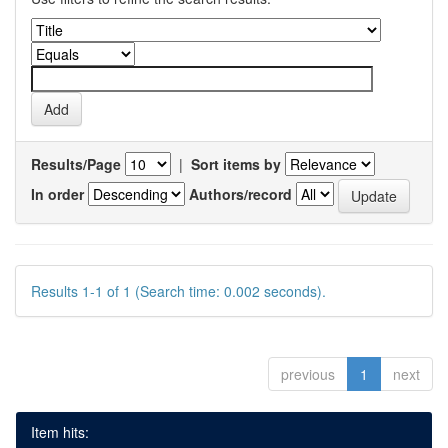
Results/Page
|
Sort items by
In order
Authors/record
Results 1-1 of 1 (Search time: 0.002 seconds).
previous
1
next
Item hits: