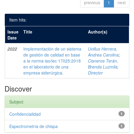
previous
1
next
Item hits:
Issue
Title
Author(s)
Date
2022
Implementación de un sistema
Uvillus Herrera,
de gestión de calidad en base
Andrea Carolina
;
a la norma iso/iec 17025:2018
Cisneros Terán,
en el laboratorio de una
Brenda Luzmila,
empresa siderúrgica.
Director
Discover
Subject
Confidencialidad
1
Espectrometría de chispa
1