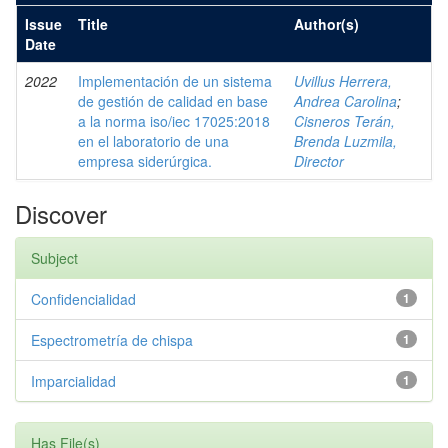
Issue
Title
Author(s)
Date
2022
Implementación de un sistema
Uvillus Herrera,
de gestión de calidad en base
Andrea Carolina
;
a la norma iso/iec 17025:2018
Cisneros Terán,
en el laboratorio de una
Brenda Luzmila,
empresa siderúrgica.
Director
Discover
Subject
Confidencialidad
1
Espectrometría de chispa
1
Imparcialidad
1
Has File(s)