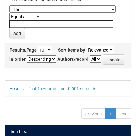
Results/Page
|
Sort items by
In order
Authors/record
Results 1-1 of 1 (Search time: 0.001 seconds).
previous
1
next
Item hits: