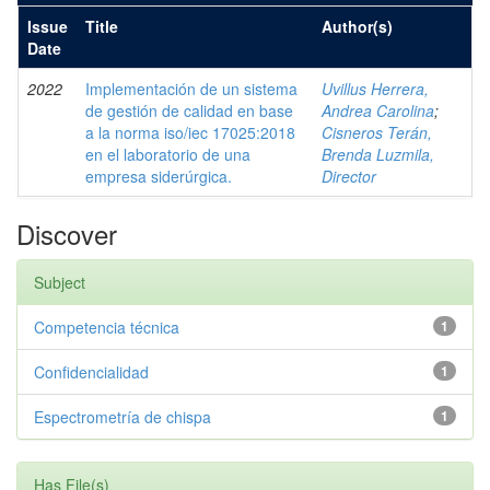
Issue
Title
Author(s)
Date
2022
Implementación de un sistema
Uvillus Herrera,
de gestión de calidad en base
Andrea Carolina
;
a la norma iso/iec 17025:2018
Cisneros Terán,
en el laboratorio de una
Brenda Luzmila,
empresa siderúrgica.
Director
Discover
Subject
Competencia técnica
1
Confidencialidad
1
Espectrometría de chispa
1
Has File(s)