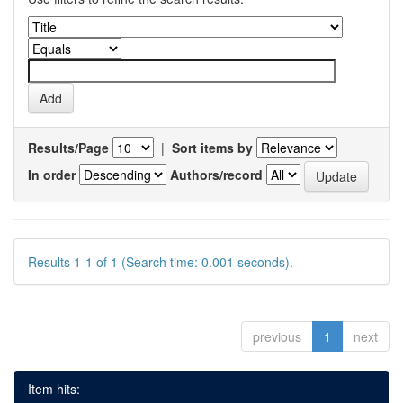
Results/Page
|
Sort items by
In order
Authors/record
Results 1-1 of 1 (Search time: 0.001 seconds).
previous
1
next
Item hits: