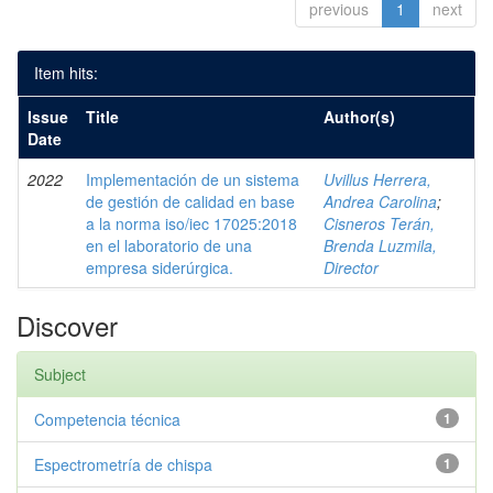
previous
1
next
Item hits:
Issue
Title
Author(s)
Date
2022
Implementación de un sistema
Uvillus Herrera,
de gestión de calidad en base
Andrea Carolina
;
a la norma iso/iec 17025:2018
Cisneros Terán,
en el laboratorio de una
Brenda Luzmila,
empresa siderúrgica.
Director
Discover
Subject
Competencia técnica
1
Espectrometría de chispa
1