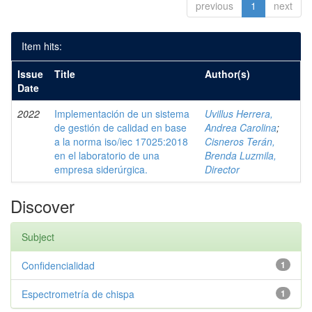
previous
1
next
Item hits:
Issue
Title
Author(s)
Date
2022
Implementación de un sistema
Uvillus Herrera,
de gestión de calidad en base
Andrea Carolina
;
a la norma iso/iec 17025:2018
Cisneros Terán,
en el laboratorio de una
Brenda Luzmila,
empresa siderúrgica.
Director
Discover
Subject
Confidencialidad
1
Espectrometría de chispa
1