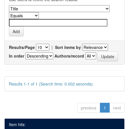
Results/Page
|
Sort items by
In order
Authors/record
Results 1-1 of 1 (Search time: 0.002 seconds).
previous
1
next
Item hits: