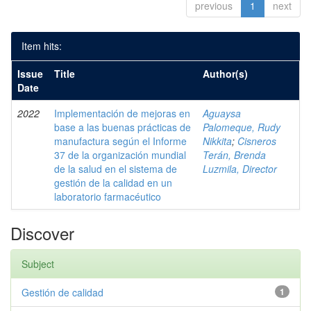
previous
1
next
Item hits:
Issue
Title
Author(s)
Date
2022
Implementación de mejoras en
Aguaysa
base a las buenas prácticas de
Palomeque, Rudy
manufactura según el Informe
Nikkita
;
Cisneros
37 de la organización mundial
Terán, Brenda
de la salud en el sistema de
Luzmila, Director
gestión de la calidad en un
laboratorio farmacéutico
Discover
Subject
Gestión de calidad
1