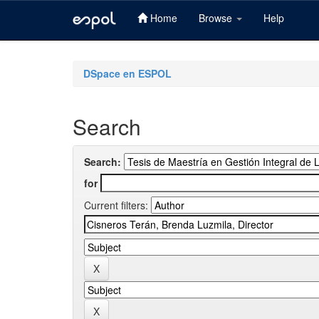
Home
Browse
Help
Skip
navigation
DSpace en ESPOL
Search
Search:
for
Current filters: