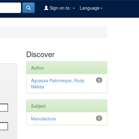
Sign on to:
Language
Discover
Author
Aguaysa Palomeque, Rudy
1
Nikkita
Subject
Manufactura
1