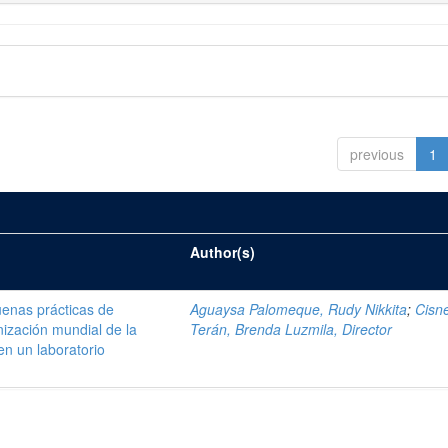
previous
1
Author(s)
enas prácticas de
Aguaysa Palomeque, Rudy Nikkita
;
Cisn
ización mundial de la
Terán, Brenda Luzmila, Director
en un laboratorio