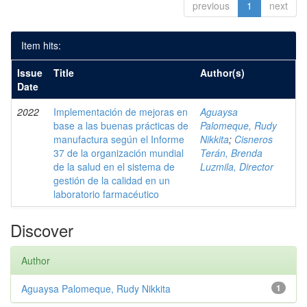
previous
1
next
Item hits:
Issue
Title
Author(s)
Date
2022
Implementación de mejoras en
Aguaysa
base a las buenas prácticas de
Palomeque, Rudy
manufactura según el Informe
Nikkita
;
Cisneros
37 de la organización mundial
Terán, Brenda
de la salud en el sistema de
Luzmila, Director
gestión de la calidad en un
laboratorio farmacéutico
Discover
Author
Aguaysa Palomeque, Rudy Nikkita
1