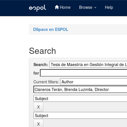
Home
Browse
Help
Skip
navigation
DSpace en ESPOL
Search
Search:
for
Current filters: