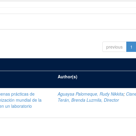
previous
1
Author(s)
enas prácticas de
Aguaysa Palomeque, Rudy Nikkita
;
Cisn
ización mundial de la
Terán, Brenda Luzmila, Director
en un laboratorio