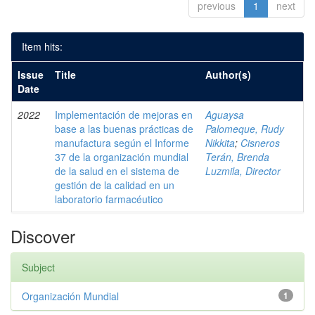
previous
1
next
Item hits:
Issue
Title
Author(s)
Date
2022
Implementación de mejoras en
Aguaysa
base a las buenas prácticas de
Palomeque, Rudy
manufactura según el Informe
Nikkita
;
Cisneros
37 de la organización mundial
Terán, Brenda
de la salud en el sistema de
Luzmila, Director
gestión de la calidad en un
laboratorio farmacéutico
Discover
Subject
Organización Mundial
1