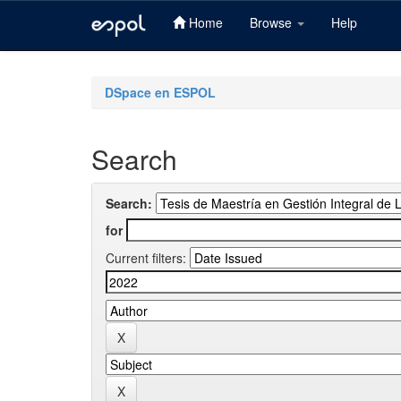
Home
Browse
Help
Skip
navigation
DSpace en ESPOL
Search
Search:
for
Current filters: