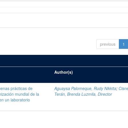
previous
1
Author(s)
enas prácticas de
Aguaysa Palomeque, Rudy Nikkita
;
Cisn
ización mundial de la
Terán, Brenda Luzmila, Director
en un laboratorio