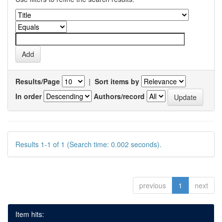
Results/Page
|
Sort items by
In order
Authors/record
Results 1-1 of 1 (Search time: 0.002 seconds).
previous
1
next
Item hits: