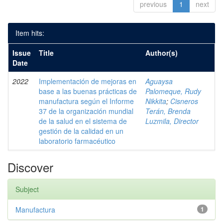
previous
1
next
Item hits:
Issue
Title
Author(s)
Date
2022
Implementación de mejoras en
Aguaysa
base a las buenas prácticas de
Palomeque, Rudy
manufactura según el Informe
Nikkita
;
Cisneros
37 de la organización mundial
Terán, Brenda
de la salud en el sistema de
Luzmila, Director
gestión de la calidad en un
laboratorio farmacéutico
Discover
Subject
Manufactura
1