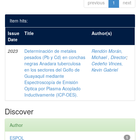
previous
1
next
Item hits:
Issue
Title
Author(s)
Date
2023
Determinación de metales
Rendón Morán,
pesados (Pb y Cd) en conchas
Michael , Director
;
negras Anadara tuberculosa
Cedeño Vinces,
en los sectores del Golfo de
Kevin Gabriel
Guayaquil mediante
Espectroscopía de Emisión
Optica por Plasma Acoplado
Inductivamente (ICP-OES).
Discover
Author
ESPOL
1