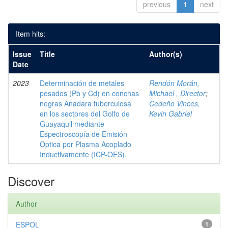
previous
1
next
Item hits:
Issue
Title
Author(s)
Date
2023
Determinación de metales
Rendón Morán,
pesados (Pb y Cd) en conchas
Michael , Director
;
negras Anadara tuberculosa
Cedeño Vinces,
en los sectores del Golfo de
Kevin Gabriel
Guayaquil mediante
Espectroscopía de Emisión
Optica por Plasma Acoplado
Inductivamente (ICP-OES).
Discover
Author
ESPOL
1