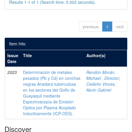
Results 1-1 of 1 (Search time: 0.002 seconds).
previous
1
next
Item hits:
Issue
Title
Author(s)
Date
2023
Determinación de metales
Rendón Morán,
pesados (Pb y Cd) en conchas
Michael , Director
;
negras Anadara tuberculosa
Cedeño Vinces,
en los sectores del Golfo de
Kevin Gabriel
Guayaquil mediante
Espectroscopía de Emisión
Optica por Plasma Acoplado
Inductivamente (ICP-OES).
Discover