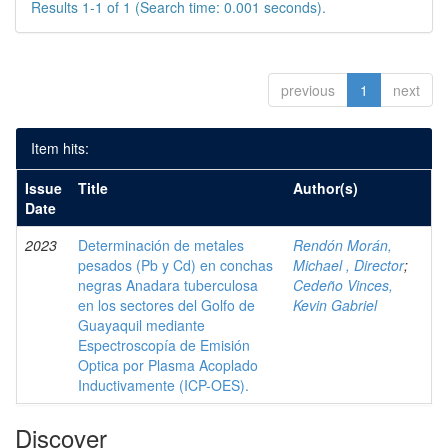
Results 1-1 of 1 (Search time: 0.001 seconds).
previous
1
next
Item hits:
Issue
Title
Author(s)
Date
2023
Determinación de metales
Rendón Morán,
pesados (Pb y Cd) en conchas
Michael , Director
;
negras Anadara tuberculosa
Cedeño Vinces,
en los sectores del Golfo de
Kevin Gabriel
Guayaquil mediante
Espectroscopía de Emisión
Optica por Plasma Acoplado
Inductivamente (ICP-OES).
Discover