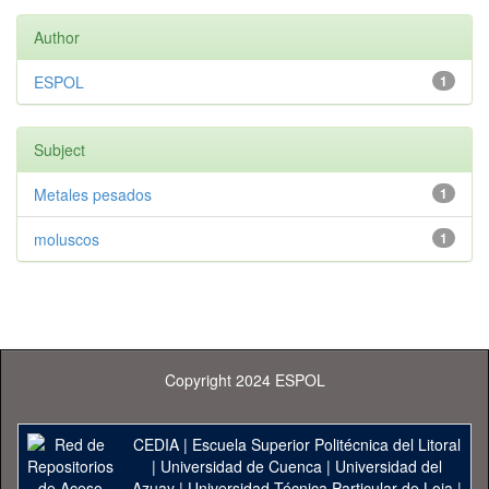
Author
ESPOL
1
Subject
Metales pesados
1
moluscos
1
Copyright 2024 ESPOL
CEDIA
|
Escuela Superior Politécnica del Litoral
|
Universidad de Cuenca
|
Universidad del
Azuay
|
Universidad Técnica Particular de Loja
|