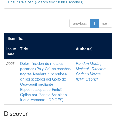
Results 1-1 of 1 (Search time: 0.001 seconds).
previous
1
next
Item hits:
Issue
Title
Author(s)
Date
2023
Determinación de metales
Rendón Morán,
pesados (Pb y Cd) en conchas
Michael , Director
;
negras Anadara tuberculosa
Cedeño Vinces,
en los sectores del Golfo de
Kevin Gabriel
Guayaquil mediante
Espectroscopía de Emisión
Optica por Plasma Acoplado
Inductivamente (ICP-OES).
Discover