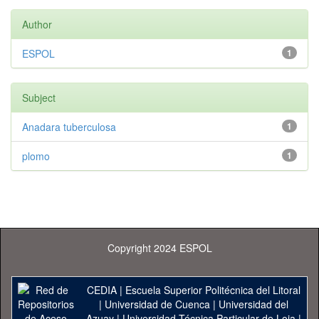
Author
ESPOL
1
Subject
Anadara tuberculosa
1
plomo
1
Copyright 2024 ESPOL
CEDIA
|
Escuela Superior Politécnica del Litoral
|
Universidad de Cuenca
|
Universidad del
Azuay
|
Universidad Técnica Particular de Loja
|