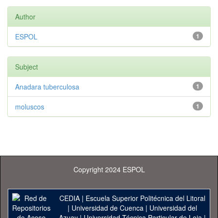
Author
ESPOL
1
Subject
Anadara tuberculosa
1
moluscos
1
Copyright 2024 ESPOL
CEDIA
|
Escuela Superior Politécnica del Litoral
|
Universidad de Cuenca
|
Universidad del
Azuay
|
Universidad Técnica Particular de Loja
|