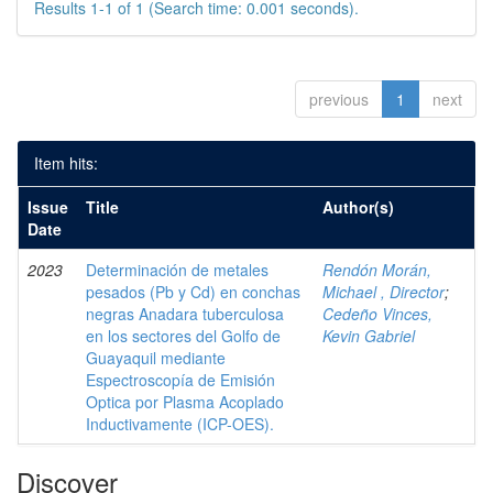
Results 1-1 of 1 (Search time: 0.001 seconds).
previous
1
next
Item hits:
Issue
Title
Author(s)
Date
2023
Determinación de metales
Rendón Morán,
pesados (Pb y Cd) en conchas
Michael , Director
;
negras Anadara tuberculosa
Cedeño Vinces,
en los sectores del Golfo de
Kevin Gabriel
Guayaquil mediante
Espectroscopía de Emisión
Optica por Plasma Acoplado
Inductivamente (ICP-OES).
Discover